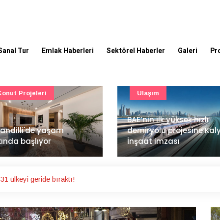
Sanal Tur
Emlak Haberleri
Sektörel Haberler
Galeri
Pr
Ulaşım
Güncel
’nin ilk yüksek hızlı
Mimarlık ve mühendislik
iryolu projesine Kalyon
projeleri e-PYS ile dijital
aat imzası
ortama taşınacak
1 ülkeyi geride bıraktı!