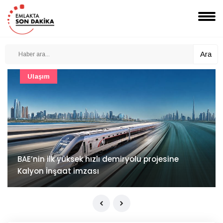
Ara
Güncel
Mimarlık ve mühendislik projeleri e-PYS ile dijital
ortama taşınacak