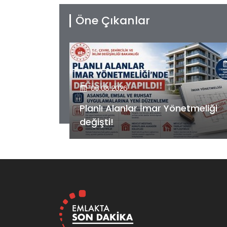
Öne Çıkanlar
06.08.2026
etmeliği
Kiler GYO’dan Pendik Dolayoba
projesiyle ilgili önemli adım!