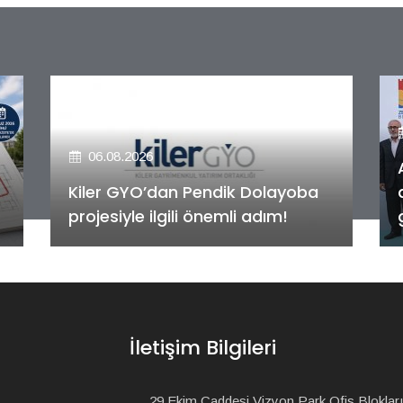
06.08.2026
Alya Merkezefendi Konutları'nın
anahtar teslim töreni
gerçekleştirildi!
İletişim Bilgileri
29 Ekim Caddesi Vizyon Park Ofis Blokları