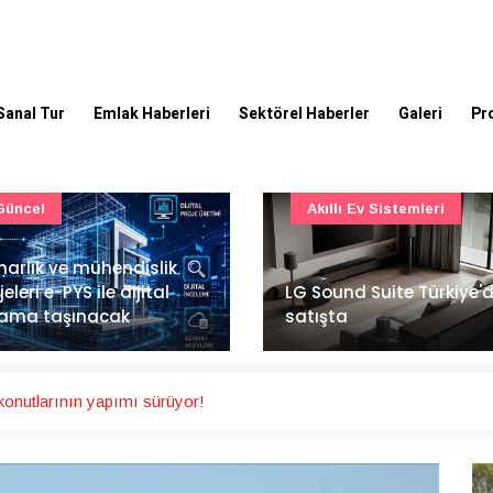
Sanal Tur
Emlak Haberleri
Sektörel Haberler
Galeri
Pr
Akıllı Ev Sistemleri
Ulaşım
Sound Suite Türkiye'de
İstanbul Havalimanı'nın 
ışta
ana pistinde sona doğr
konutlarının yapımı sürüyor!