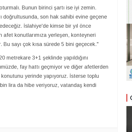
urmalı. Bunun birinci şartı ise iyi zemin.
ı doğrultusunda, son hak sahibi evine geçene
eceğiz. İslahiye'de kimse bir yıl önce
n afet konutlarımıza yerleşen, konteyneri
. Bu sayı çok kısa sürede 5 bini geçecek."
20 metrekare 3+1 şeklinde yapıldığını
yümüzde, fay hattı geçmiyor ve diğer afetlerden
n konutunu yerinde yapıyoruz. İsterse toplu
 bin lira da hibe veriyoruz, vatandaş kendi