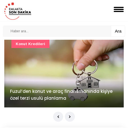
Ara
Konut Projeleri
İv Kandilli'de yaşam yakında başlıyor