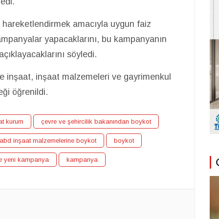
edi.
 hareketlendirmek amacıyla uygun faiz
kampanyalar yapacaklarını, bu kampanyanın
açıklayacaklarını söyledi.
inşaat, inşaat malzemeleri ve gayrimenkul
eği öğrenildi.
at kurum
çevre ve şehircilik bakanından boykot
abd inşaat malzemelerine boykot
boykot
de yeni kampanya
kampanya