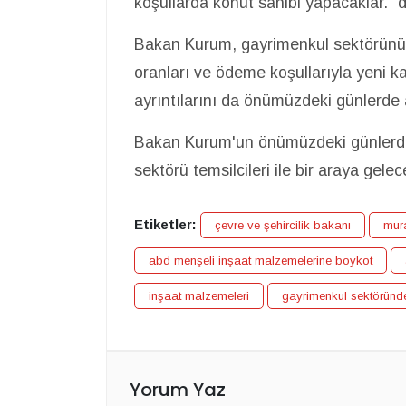
koşullarda konut sahibi yapacaklar.” d
Bakan Kurum, gayrimenkul sektörünü
oranları ve ödeme koşullarıyla yeni 
ayrıntılarını da önümüzdeki günlerde 
Bakan Kurum'un önümüzdeki günlerde 
sektörü temsilcileri ile bir araya gelec
Etiketler:
çevre ve şehircilik bakanı
mur
abd menşeli inşaat malzemelerine boykot
inşaat malzemeleri
gayrimenkul sektörün
Yorum Yaz