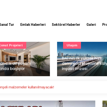
Sanal Tur
Emlak Haberleri
Sektörel Haberler
Galeri
Pr
Ulaşım
Güncel
’nin ilk yüksek hızlı
Mimarlık ve mühendislik
iryolu projesine Kalyon
projeleri e-PYS ile dijital
aat imzası
ortama taşınacak
nşeli malzemeler kullanılmayacak!