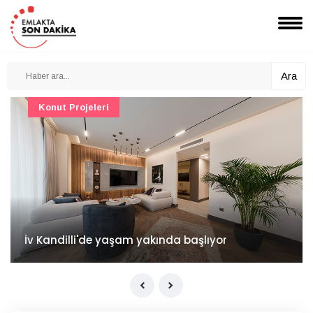
Ara
Konut Projeleri
İv Kandilli'de yaşam yakında başlıyor