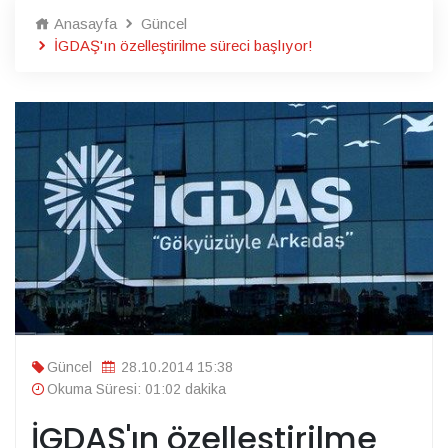
Anasayfa
Güncel
İGDAŞ'ın özelleştirilme süreci başlıyor!
Güncel
28.10.2014 15:38
Okuma Süresi: 01:02 dakika
İGDAŞ'ın özelleştirilme