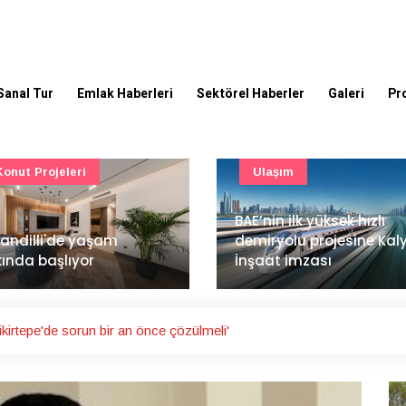
Sanal Tur
Emlak Haberleri
Sektörel Haberler
Galeri
Pr
Ulaşım
Güncel
’nin ilk yüksek hızlı
Mimarlık ve mühendislik
iryolu projesine Kalyon
projeleri e-PYS ile dijital
aat imzası
ortama taşınacak
irtepe'de sorun bir an önce çözülmeli'