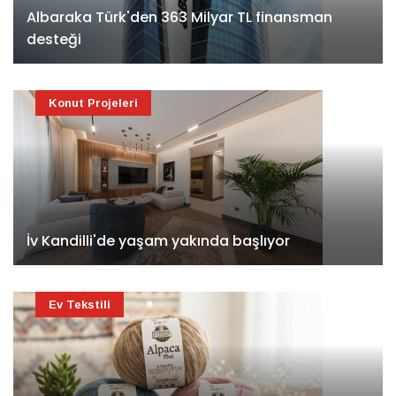
Albaraka Türk'den 363 Milyar TL finansman
desteği
Konut Projeleri
İv Kandilli'de yaşam yakında başlıyor
Ev Tekstili