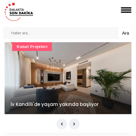
Ara
Konut Projeleri
İv Kandilli'de yaşam yakında başlıyor