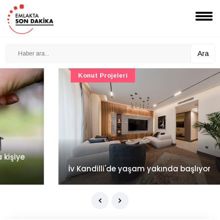
Ara
Konut Projeleri
İv Kandilli'de yaşam yakında başlıyor