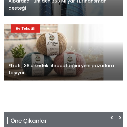
Albaraka Türk'den 363 Milyar TL finansman
desteği
Ev Tekstili
Etrofil, 36 ülkedeki ihracat ağını yeni pazarlara
taşıyor
Öne Çıkanlar