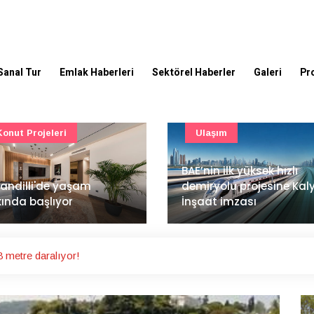
Sanal Tur
Emlak Haberleri
Sektörel Haberler
Galeri
Pr
Ulaşım
Güncel
’nin ilk yüksek hızlı
Mimarlık ve mühendislik
iryolu projesine Kalyon
projeleri e-PYS ile dijital
aat imzası
ortama taşınacak
 metre daralıyor!