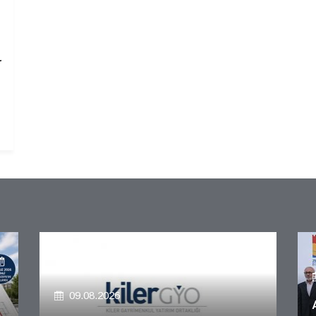
r
09.08.2026
Alya Merkezefendi Konutları'nın