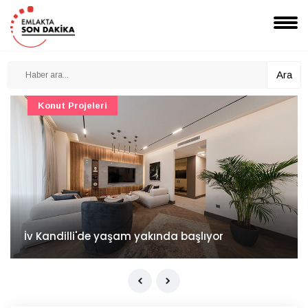
Ara
Konut Projeleri
İv Kandilli'de yaşam yakında başlıyor