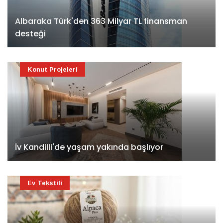
Albaraka Türk'den 363 Milyar TL finansman
desteği
Konut Projeleri
İv Kandilli'de yaşam yakında başlıyor
Ev Tekstili