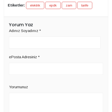
Etiketler:
elektrik
epdk
zam
tarife
Yorum Yaz
Adınız Soyadınız
*
ePosta Adresiniz
*
Yorumunuz