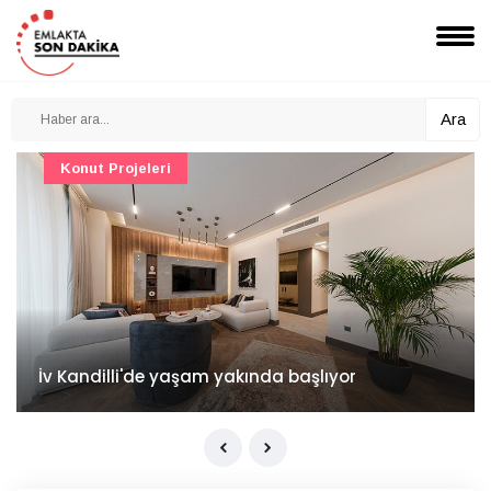
Ara
Konut Projeleri
İv Kandilli'de yaşam yakında başlıyor