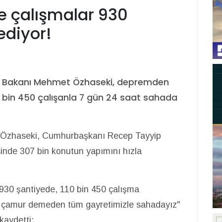
 çalışmalar 930
ediyor!
kliği Bakanı Mehmet Özhaseki, depremden
110 bin 450 çalışanla 7 gün 24 saat sahada
e Özhaseki, Cumhurbaşkanı Recep Tayyip
sinde 307 bin konutun yapımını hızla
930 şantiyede, 110 bin 450 çalışma
r çamur demeden tüm gayretimizle sahadayız"
kaydetti: