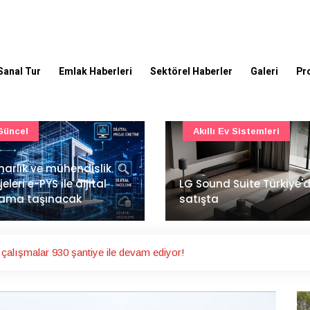
Sanal Tur
Emlak Haberleri
Sektörel Haberler
Galeri
Pr
Akıllı Ev Sistemleri
Ulaşım
Sound Suite Türkiye'de
İstanbul Havalimanı'nın 
ışta
ana pistinde sona doğr
alışmalar 930 şantiye ile devam ediyor!