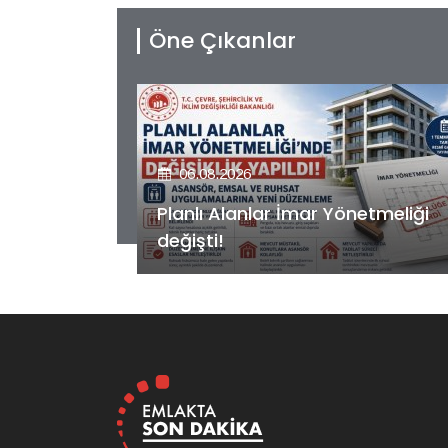
Öne Çıkanlar
06.08.2026
etmeliği
Kiler GYO’dan Pendik Dolayoba
projesiyle ilgili önemli adım!