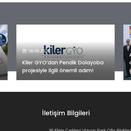
06.08.2026
Alya Merkezefendi Konutları'nın
anahtar teslim töreni
gerçekleştirildi!
İletişim Bilgileri
29 Ekim Caddesi Vizyon Park Ofis Blokları