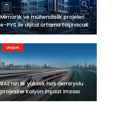
Mimarlık ve mühendislik projeleri
e-PYS ile dijital ortama taşınacak
Ulaşım
BAE’nin ilk yüksek hızlı demiryolu
projesine Kalyon İnşaat imzası