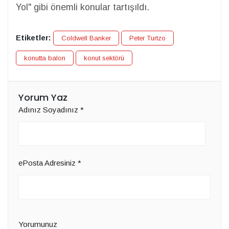
Yol" gibi önemli konular tartışıldı.
Etiketler:
Coldwell Banker
Peter Turtzo
konutta balon
konut sektörü
Yorum Yaz
Adınız Soyadınız
*
ePosta Adresiniz
*
Yorumunuz