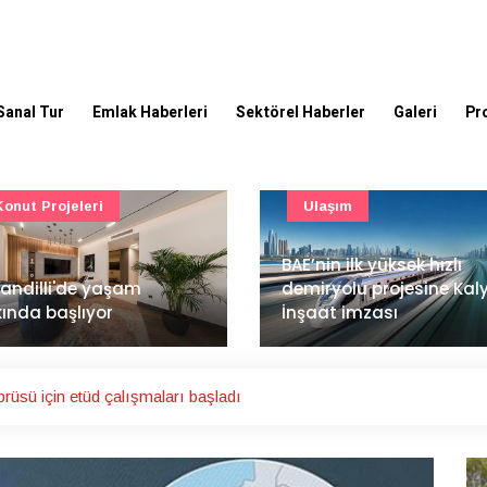
Sanal Tur
Emlak Haberleri
Sektörel Haberler
Galeri
Pr
Ulaşım
Güncel
’nin ilk yüksek hızlı
Mimarlık ve mühendislik
iryolu projesine Kalyon
projeleri e-PYS ile dijital
aat imzası
ortama taşınacak
üsü için etüd çalışmaları başladı