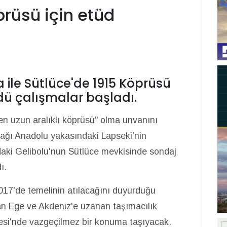
rüsü için etüd
ı
ile Sütlüce'de 1915 Köprüsü
dü çalışmalar başladı.
n uzun aralıklı köprüsü" olma unvanını
ağı Anadolu yakasındaki Lapseki'nin
daki Gelibolu'nun Sütlüce mevkisinde sondaj
dı.
017'de temelinin atılacağını duyurduğu
n Ege ve Akdeniz'e uzanan taşımacılık
esi'nde vazgeçilmez bir konuma taşıyacak.