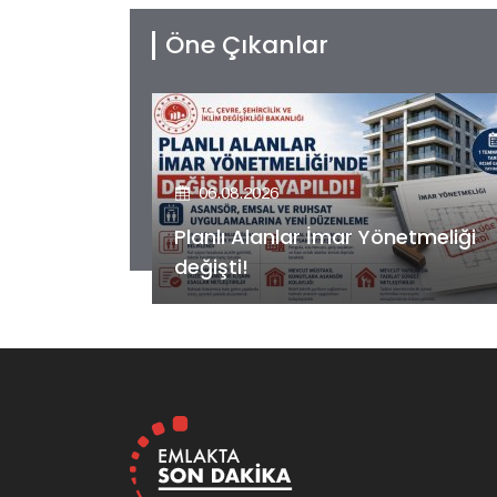
Öne Çıkanlar
06.08.2026
etmeliği
Kiler GYO’dan Pendik Dolayoba
projesiyle ilgili önemli adım!