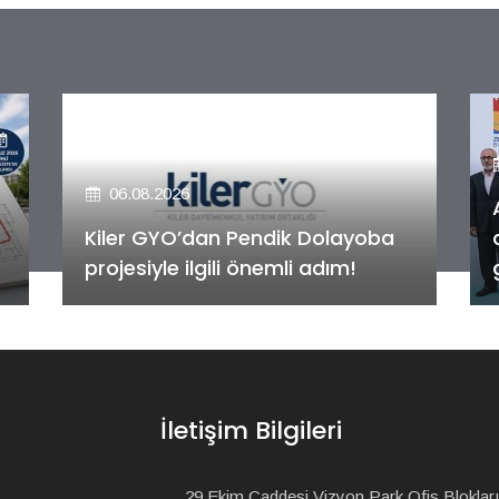
06.08.2026
Alya Merkezefendi Konutları'nın
anahtar teslim töreni
gerçekleştirildi!
İletişim Bilgileri
29 Ekim Caddesi Vizyon Park Ofis Blokları