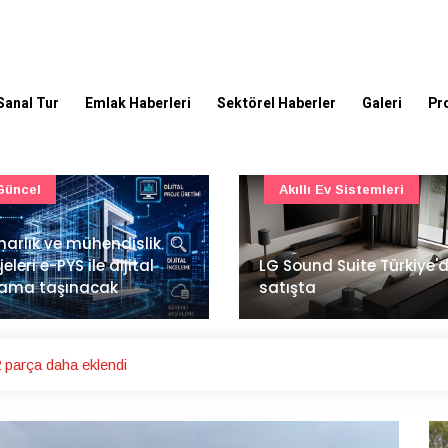
Sanal Tur
Emlak Haberleri
Sektörel Haberler
Galeri
Pr
Akıllı Ev Sistemleri
Ulaşım
Sound Suite Türkiye'de
İstanbul Havalimanı'nın 
ışta
ana pistinde sona doğr
 parça daha eklendi