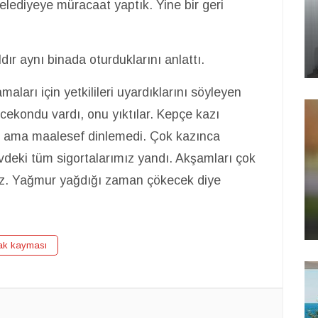
belediyeye müracaat yaptık. Yine bir geri
dır aynı binada oturduklarını anlattı.
aları için yetkilileri uyardıklarını söyleyen
cekondu vardı, onu yıktılar. Kepçe kazı
n ama maalesef dinlemedi. Çok kazınca
. Evdeki tüm sigortalarımız yandı. Akşamları çok
uz. Yağmur yağdığı zaman çökecek diye
ak kayması