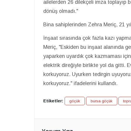
ailelerden 26 dilekçeli imza toplayıp 
dönüş olmadı."
Bina sahiplerinden Zehra Meriç, 21 yıl
İnşaat sırasında çok fazla kazı yapmam
Meriç, "Eskiden bu inşaat alanında ge
yaparken uyardık çok kazmaması içi
elektrik direğiyle birlikte yol da gitti
korkuyoruz. Uyurken tedirgin uyuyor
korkuyoruz." ifadelerini kullandı.
Etiketler:
göçük
bursa göçük
topr