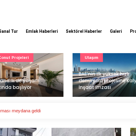
Sanal Tur
Emlak Haberleri
Sektörel Haberler
Galeri
Pr
Ulaşım
Güncel
’nin ilk yüksek hızlı
Mimarlık ve mühendislik
iryolu projesine Kalyon
projeleri e-PYS ile dijital
aat imzası
ortama taşınacak
yması meydana geldi