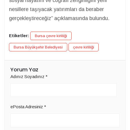
sosyal hayatını ve coğrafi zenginliğini yeni
nesillere taşıyacak yatırımları da beraber
gerçekleştireceğiz” açıklamasında bulundu.
Etiketler:
Bursa çevre kirliliği
Bursa Büyükşehir Belediyesi
çevre kirliliği
Yorum Yaz
Adınız Soyadınız
*
ePosta Adresiniz
*