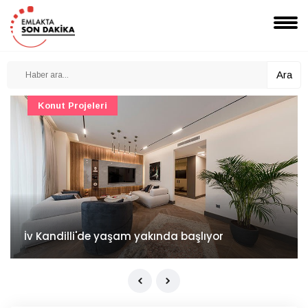
Ara
Konut Projeleri
İv Kandilli'de yaşam yakında başlıyor