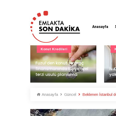
Anasayfa
Konut Projeleri
 araç
BAE
ye özel
İv Kandilli'de yaşam
dem
ma
yakında başlıyor
İnş
Anasayfa
Güncel
Beklenen İstanbul d