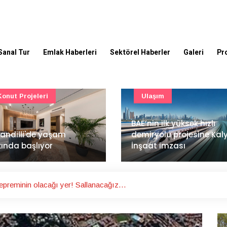
Sanal Tur
Emlak Haberleri
Sektörel Haberler
Galeri
Pr
Ulaşım
Güncel
’nin ilk yüksek hızlı
Mimarlık ve mühendislik
iryolu projesine Kalyon
projeleri e-PYS ile dijital
aat imzası
ortama taşınacak
epreminin olacağı yer! Sallanacağız…