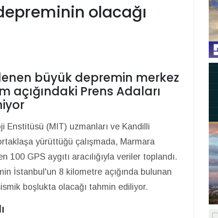
 depreminin olacağı
lenen büyük depremin merkez
km açığındaki Prens Adaları
iyor
 Enstitüsü (MIT) uzmanları ve Kandilli
ortaklaşa yürüttüğü çalışmada, Marmara
len 100 GPS aygıtı aracılığıyla veriler toplandı.
min İstanbul'un 8 kilometre açığında bulunan
sismik boşlukta olacağı tahmin ediliyor.
dı