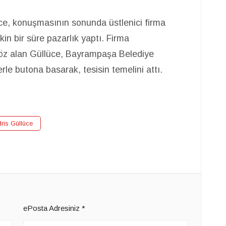
üce, konuşmasının sonunda üstlenici firma
işkin bir süre pazarlık yaptı. Firma
 söz alan Güllüce, Bayrampaşa Belediye
erle butona basarak, tesisin temelini attı.
dris Güllüce
ePosta Adresiniz
*