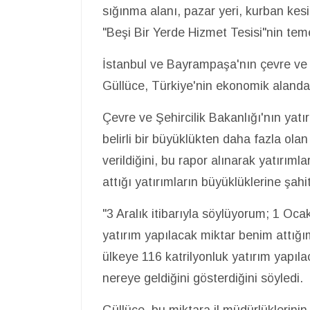
sığınma alanı, pazar yeri, kurban kes
"Beşi Bir Yerde Hizmet Tesisi"nin te
İstanbul ve Bayrampaşa'nın çevre ve 
Güllüce, Türkiye'nin ekonomik alanda 
Çevre ve Şehircilik Bakanlığı'nın yatır
belirli bir büyüklükten daha fazla ol
verildiğini, bu rapor alınarak yatırıml
attığı yatırımların büyüklüklerine şahi
"3 Aralık itibarıyla söylüyorum; 1 O
yatırım yapılacak miktar benim attığım
ülkeye 116 katrilyonluk yatırım yapıla
nereye geldiğini gösterdiğini söyledi.
Güllüce, bu miktara il müdürlüklerinin