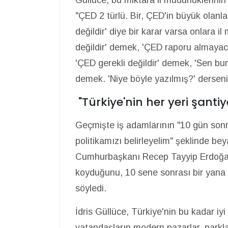
"ÇED 2 türlü. Bir, ÇED'in büyük olanla
değildir' diye bir karar varsa onlara i
değildir' demek, 'ÇED raporu almayaca
'ÇED gerekli değildir' demek, 'Sen bu
demek. 'Niye böyle yazılmış?' derseniz
"Türkiye'nin her yeri şantiy
Geçmişte iş adamlarının "10 gün sonr
politikamızı belirleyelim" şeklinde be
Cumhurbaşkanı Recep Tayyip Erdoğan
koyduğunu, 10 sene sonrası bir yana 
söyledi.
İdris Güllüce, Türkiye'nin bu kadar iyi
vatandaşların modern pazarlar, parkla