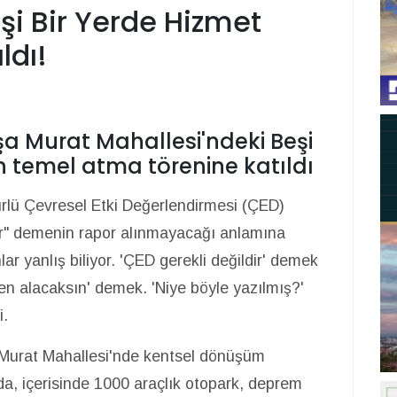
i Bir Yerde Hizmet
ldı!
şa Murat Mahallesi'ndeki Beşi
in temel atma törenine katıldı
 türlü Çevresel Etki Değerlendirmesi (ÇED)
ir" demenin rapor alınmayacağı anlamına
ar yanlış biliyor. 'ÇED gerekli değildir' demek
en alacaksın' demek. 'Niye böyle yazılmış?'
i.
Murat Mahallesi'nde kentsel dönüşüm
a, içerisinde 1000 araçlık otopark, deprem