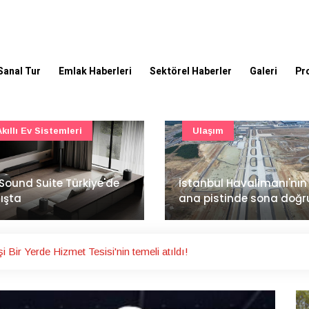
Sanal Tur
Emlak Haberleri
Sektörel Haberler
Galeri
Pr
Ulaşım
Şirket Haberleri
İzocam'da Metriks Siste
anbul Havalimanı'nın 4.
ile akıllı üretim dönemi
 pistinde sona doğru
başladı
ir Yerde Hizmet Tesisi'nin temeli atıldı!