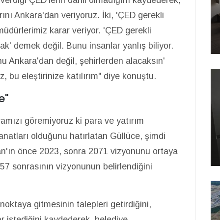
rını Ankara'dan veriyoruz. İki, 'ÇED gerekli
l müdürlerimiz karar veriyor. 'ÇED gerekli
k' demek değil. Bunu insanlar yanlış biliyor.
nu Ankara'dan değil, şehirlerden alacaksın'
, bu eleştirinize katılırım" diye konuştu.
e"
amızı göremiyoruz ki para ve yatırım
yanatları olduğunu hatırlatan Güllüce, şimdi
'ın önce 2023, sonra 2071 vizyonunu ortaya
57 sonrasının vizyonunun belirlendiğini
 noktaya gitmesinin talepleri getirdiğini,
r istediğini kaydederek, belediye