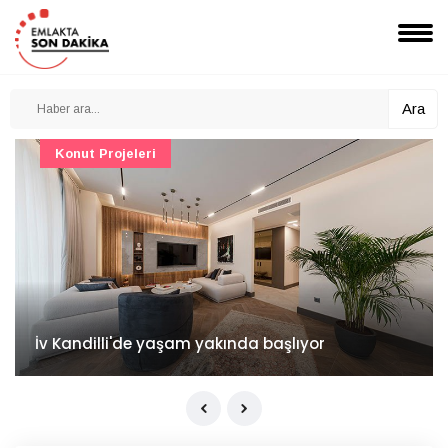
Ara
Konut Projeleri
İv Kandilli'de yaşam yakında başlıyor