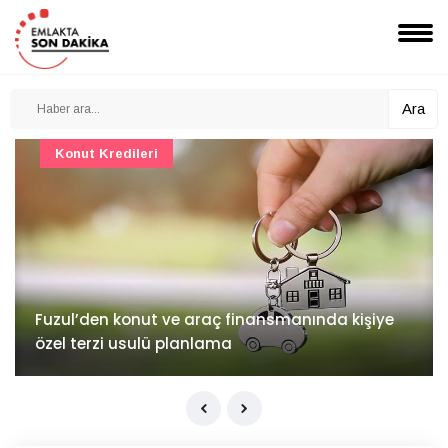
Ara
Konut Projeleri
İv Kandilli'de yaşam yakında başlıyor