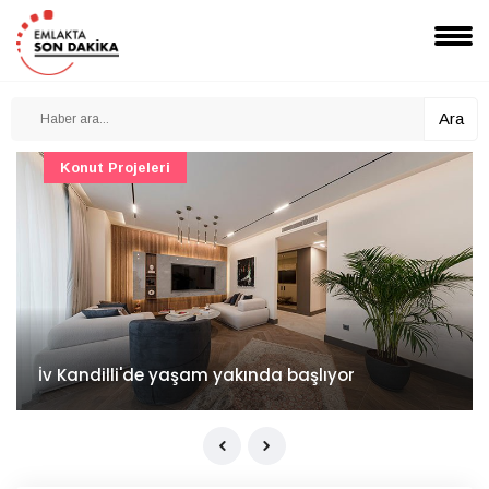
Ara
Konut Projeleri
İv Kandilli'de yaşam yakında başlıyor