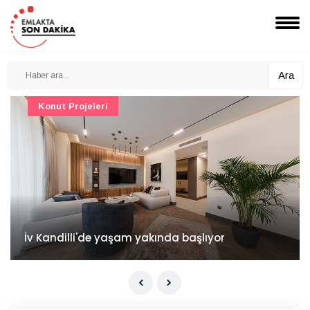
Ara
Konut Projeleri
İv Kandilli'de yaşam yakında başlıyor