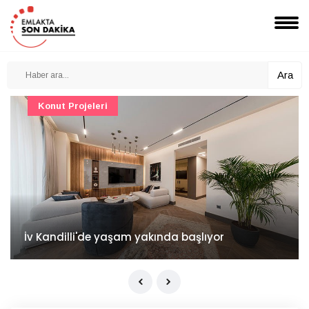
Ara
Konut Projeleri
İv Kandilli'de yaşam yakında başlıyor