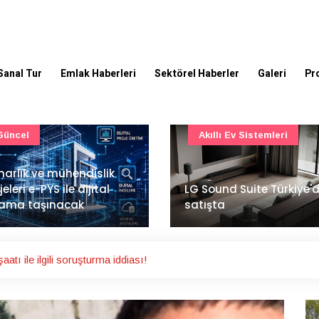
Sanal Tur
Emlak Haberleri
Sektörel Haberler
Galeri
Pr
Akıllı Ev Sistemleri
Ulaşım
Sound Suite Türkiye'de
İstanbul Havalimanı'nın 
ışta
ana pistinde sona doğr
atı ile ilgili soruşturma iddiası!