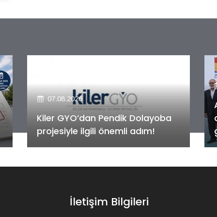
07.08.2026
Alya Merkezefendi Konutları'nın
anahtar teslim töreni
gerçekleştirildi!
İletişim Bilgileri