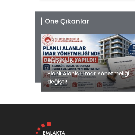
Öne Çıkanlar
07.08.2026
etmeliği
Kiler GYO’dan Pendik Dolayoba
projesiyle ilgili önemli adım!