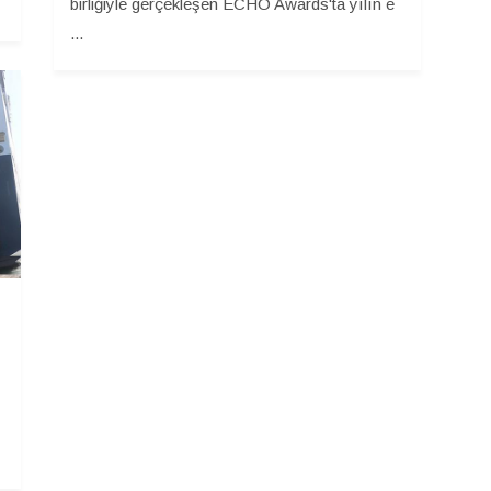
birliğiyle gerçekleşen ECHO Awards'ta yılın e
...