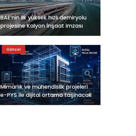
BAE’nin ilk yüksek hızlı demiryolu
projesine Kalyon İnşaat imzası
Güncel
Mimarlık ve mühendislik projeleri
e-PYS ile dijital ortama taşınacak