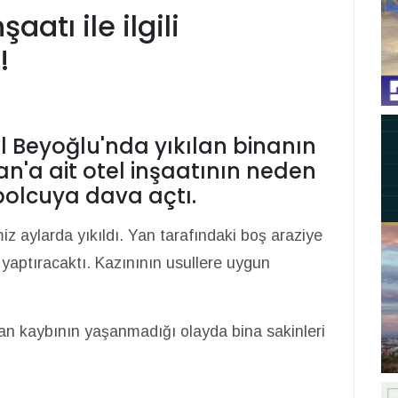
aatı ile ilgili
!
 Beyoğlu'nda yıkılan binanın
an'a ait otel inşaatının neden
bolcuya dava açtı.
iz aylarda yıkıldı. Yan tarafındaki boş araziye
 yaptıracaktı. Kazınının usullere uygun
can kaybının yaşanmadığı olayda bina sakinleri