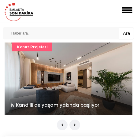
Ara
Konut Projeleri
İv Kandilli'de yaşam yakında başlıyor