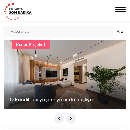
Ara
Konut Projeleri
İv Kandilli'de yaşam yakında başlıyor