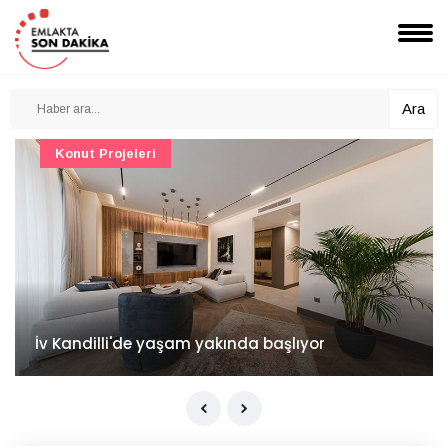
Ara
Konut Projeleri
İv Kandilli'de yaşam yakında başlıyor