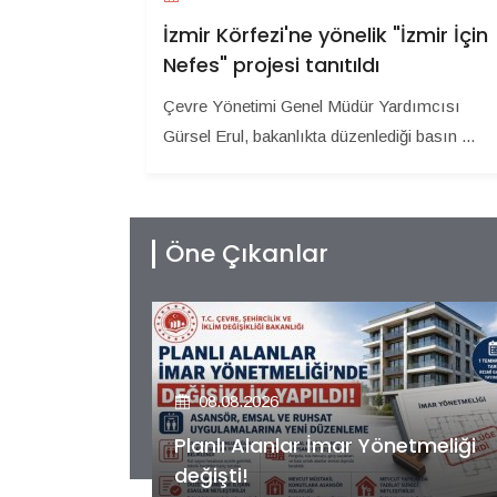
İzmir Körfezi'ne yönelik "İzmir İçin
Nefes" projesi tanıtıldı
Çevre Yönetimi Genel Müdür Yardımcısı
Gürsel Erul, bakanlıkta düzenlediği basın ...
Öne Çıkanlar
08.08.2026
etmeliği
Kiler GYO’dan Pendik Dolayoba
projesiyle ilgili önemli adım!