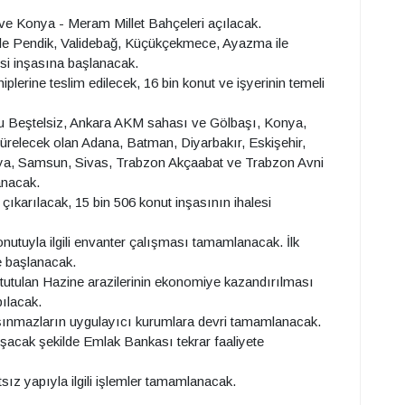
 ve Konya - Meram Millet Bahçeleri açılacak.
rı ile Pendik, Validebağ, Küçükçekmece, Ayazma ile
esi inşasına başlanacak.
plerine teslim edilecek, 16 bin konut ve işyerinin temeli
nu Beştelsiz, Ankara AKM sahası ve Gölbaşı, Konya,
relecek olan Adana, Batman, Diyarbakır, Eskişehir,
rya, Samsun, Sivas, Trabzon Akçaabat ve Trabzon Avni
lanacak.
a çıkarılacak, 15 bin 506 konut inşasının ihalesi
tuyla ilgili envanter çalışması tamamlanacak. İlk
re başlanacak.
 tutulan Hazine arazilerinin ekonomiye kazandırılması
pılacak.
 taşınmazların uygulayıcı kurumlara devri tamamlanacak.
ışacak şekilde Emlak Bankası tekrar faaliyete
ız yapıyla ilgili işlemler tamamlanacak.