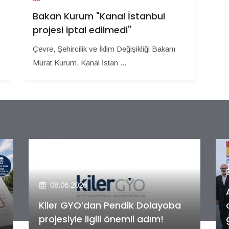
Bakan Kurum "Kanal İstanbul
projesi iptal edilmedi"
Çevre, Şehircilik ve İklim Değişikliği Bakanı
Murat Kurum, Kanal İstan ...
08.08.2026
Alya Merkezefendi Konutları'nın
anahtar teslim töreni
gerçekleştirildi!