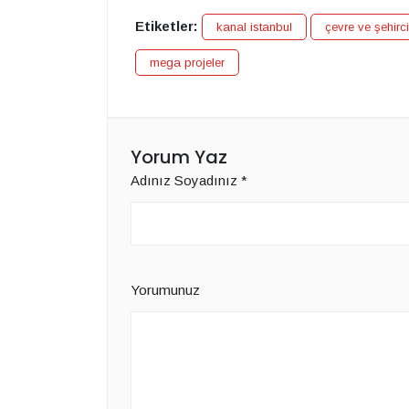
Etiketler:
kanal istanbul
çevre ve şehirci
mega projeler
Yorum Yaz
Adınız Soyadınız
*
Yorumunuz