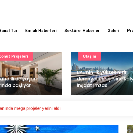
Sanal Tur
Emlak Haberleri
Sektörel Haberler
Galeri
Pr
Ulaşım
Güncel
’nin ilk yüksek hızlı
Mimarlık ve mühendislik
iryolu projesine Kalyon
projeleri e-PYS ile dijital
aat imzası
ortama taşınacak
nında mega projeler yerini aldı