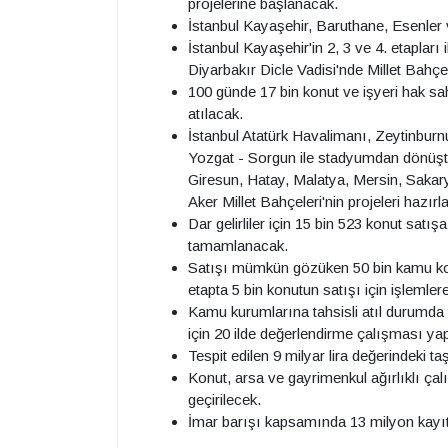
projelerine başlanacak.
İstanbul Kayaşehir, Baruthane, Esenler
İstanbul Kayaşehir'in 2, 3 ve 4. etapla
Diyarbakır Dicle Vadisi'nde Millet Bahç
100 günde 17 bin konut ve işyeri hak sahi
atılacak.
İstanbul Atatürk Havalimanı, Zeytinbur
Yozgat - Sorgun ile stadyumdan dönüştü
Giresun, Hatay, Malatya, Mersin, Saka
Aker Millet Bahçeleri'nin projeleri hazır
Dar gelirliler için 15 bin 523 konut satış
tamamlanacak.
Satışı mümkün gözüken 50 bin kamu konu
etapta 5 bin konutun satışı için işlemle
Kamu kurumlarına tahsisli atıl durumda
için 20 ilde değerlendirme çalışması ya
Tespit edilen 9 milyar lira değerindeki
Konut, arsa ve gayrimenkul ağırlıklı çal
geçirilecek.
İmar barışı kapsamında 13 milyon kayıts