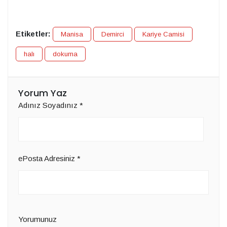
Etiketler:
Manisa
Demirci
Kariye Camisi
halı
dokuma
Yorum Yaz
Adınız Soyadınız
*
ePosta Adresiniz
*
Yorumunuz