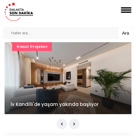
Ara
Konut Projeleri
İv Kandilli'de yaşam yakında başlıyor