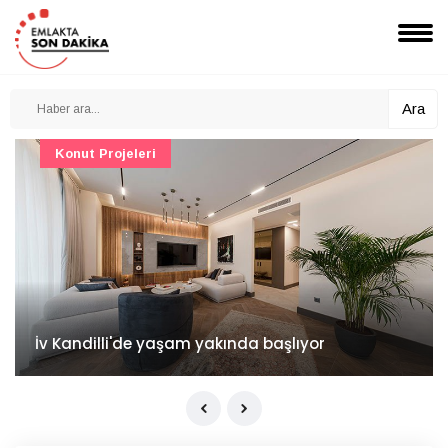
Ara
Konut Projeleri
İv Kandilli'de yaşam yakında başlıyor