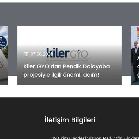
07.08.2026
Alya Merkezefendi Konutları'nın
anahtar teslim töreni
gerçekleştirildi!
İletişim Bilgileri
29 Ekim Caddesi Vizyon Park Ofis Blokları