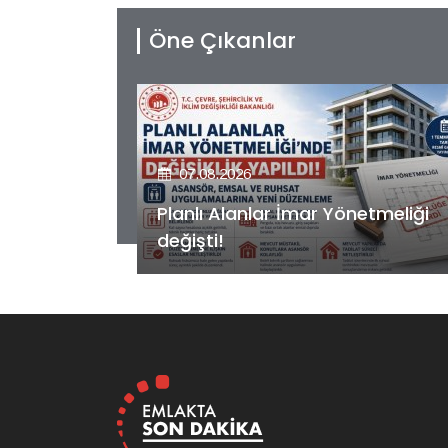
Öne Çıkanlar
07.08.2026
etmeliği
Kiler GYO’dan Pendik Dolayoba
projesiyle ilgili önemli adım!