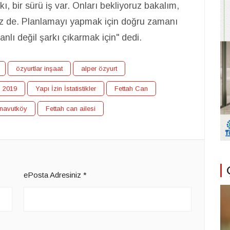
kı, bir sürü iş var. Onları bekliyoruz bakalım,
liriz de. Planlamayı yapmak için doğru zamanı
lı değil şarkı çıkarmak için" dedi.
özyurtlar inşaat
alper özyurt
u 2019
Yapı İzin İstatistikler
Fettah Can
navutköy
Fettah can ailesi
ePosta Adresiniz
*