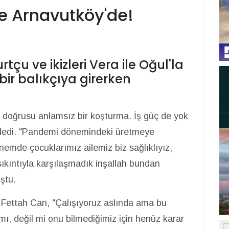
le Arnavutköy'de!
tçu ve ikizleri Vera ile Oğul'la
ir balıkçıya girerken
a doğrusu anlamsız bir koşturma. İş güç de yok
 dedi. "Pandemi dönemindeki üretmeye
nemde çocuklarımız ailemiz biz sağlıklıyız,
sıkıntıyla karşılaşmadık inşallah bundan
ştu.
 Fettah Can, "Çalışıyoruz aslında ama bu
ı, değil mi onu bilmediğimiz için henüz karar