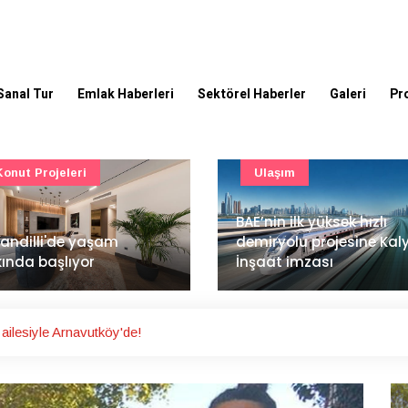
Sanal Tur
Emlak Haberleri
Sektörel Haberler
Galeri
Pr
Ulaşım
Güncel
’nin ilk yüksek hızlı
Mimarlık ve mühendislik
iryolu projesine Kalyon
projeleri e-PYS ile dijital
aat imzası
ortama taşınacak
ailesiyle Arnavutköy'de!