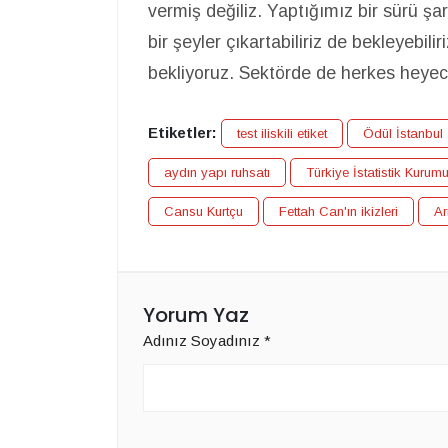
vermiş değiliz. Yaptığımız bir sürü şar
bir şeyler çıkartabiliriz de bekleyebi
bekliyoruz. Sektörde de herkes heyecan
Etiketler:
test iliskili etiket
Ödül İstanbul
aydın yapı ruhsatı
Türkiye İstatistik Kurum
Cansu Kurtçu
Fettah Can'ın ikizleri
Ar
Yorum Yaz
Adınız Soyadınız
*