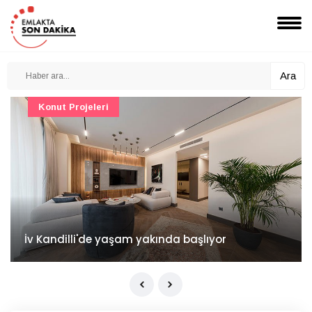
Ara
Konut Projeleri
İv Kandilli'de yaşam yakında başlıyor