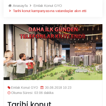
Anasayfa
Emlak Konut GYO
Tarihi konut kampanyasına vatandaşlar akın etti
Emlak Konut GYO
30.08.2018 10:23
Okuma Süresi: 03:06 dakika
Tarihi konut