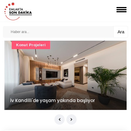
Ara
Konut Projeleri
İv Kandilli'de yaşam yakında başlıyor