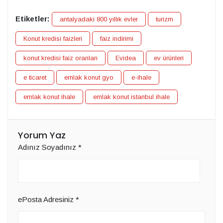
Etiketler:
antalyadaki 800 yıllık evler
turizm
Konut kredisi faizleri
faiz indirimi
konut kredisi faiz oranları
Evidea
ev ürünleri
e ticaret
emlak konut gyo
e-ihale
emlak konut ihale
emlak konut istanbul ihale
Yorum Yaz
Adınız Soyadınız
*
ePosta Adresiniz
*