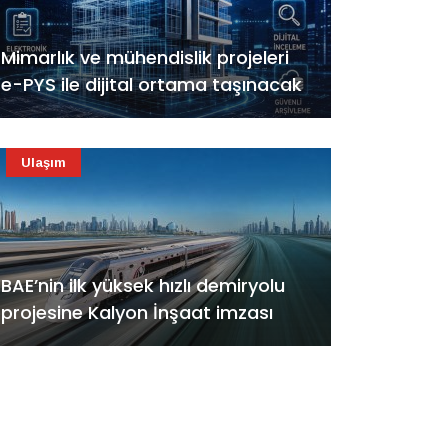
Mimarlık ve mühendislik projeleri
e-PYS ile dijital ortama taşınacak
Ulaşım
BAE’nin ilk yüksek hızlı demiryolu
projesine Kalyon İnşaat imzası