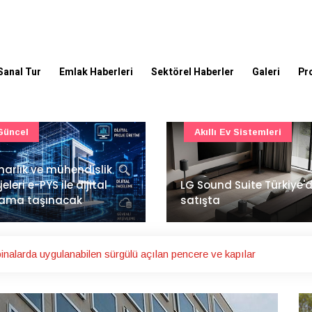
Sanal Tur
Emlak Haberleri
Sektörel Haberler
Galeri
Pr
Akıllı Ev Sistemleri
Ulaşım
Sound Suite Türkiye'de
İstanbul Havalimanı'nın 
ışta
ana pistinde sona doğr
nalarda uygulanabilen sürgülü açılan pencere ve kapılar