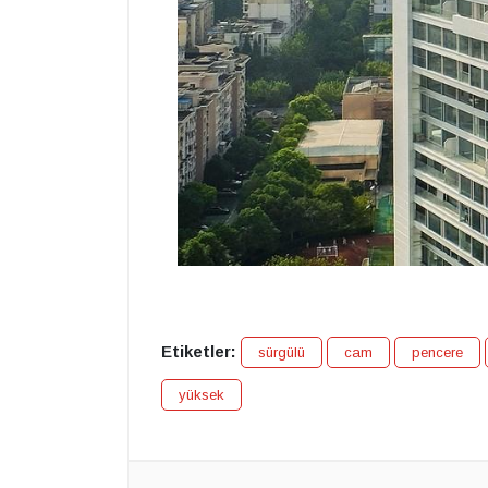
Etiketler:
sürgülü
cam
pencere
yüksek