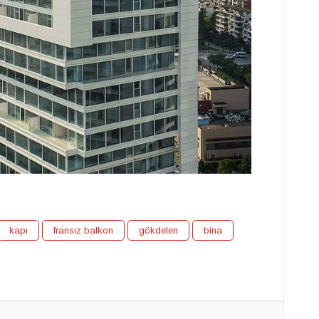
kapı
fransız balkon
gökdelen
bina