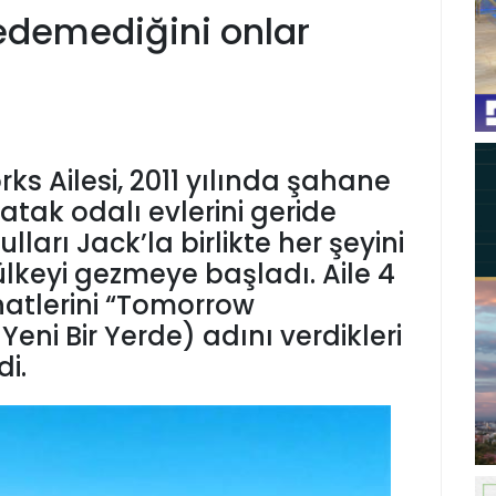
edemediğini onlar
s Ailesi, 2011 yılında şahane
yatak odalı evlerini geride
lları Jack’la birlikte her şeyini
ülkeyi gezmeye başladı. Aile 4
atlerini “Tomorrow
ni Bir Yerde) adını verdikleri
i.