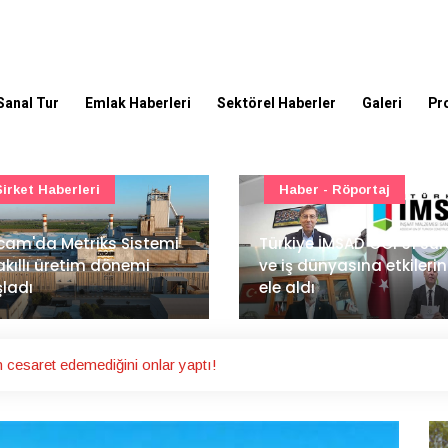
Sanal Tur
Emlak Haberleri
Sektörel Haberler
Galeri
Pr
Haber - Röportaj
TOKİ - Emlak Konut GYO
kiye İMSAD COP31 süreci
iş dünyasına etkilerini
TOKİ'den 51 şehirde 540
 aldı
gayrimenkul müzayedes
cesaret edemediğini onlar yaptı!