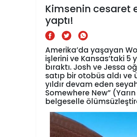
Kimsenin cesaret 
yaptı!
Amerika’da yaşayan Work
işlerini ve Kansas’taki 5 
bıraktı. Josh ve Jessa oğu
satıp bir otobüs aldı ve 
yıldır devam eden seyah
Somewhere New” (Yarın Ye
belgeselle ölümsüzleştird