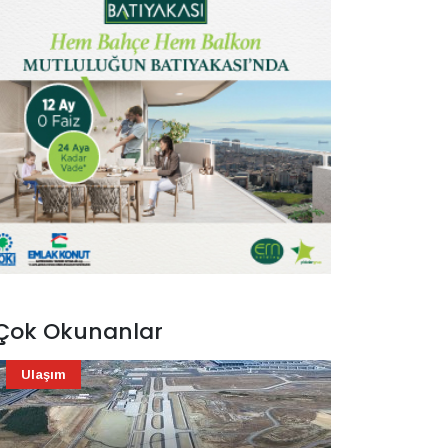
Çok Okunanlar
Ulaşım