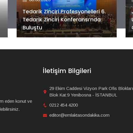
Tedarik Zinciri Profesyonelleri 6.
Tedarik Zinciri Konferansı’nda
Buluştu
İletişim Bilgileri
29 Ekim Caddesi Vizyon Park Ofis Blokları
Blok Kat:9 Yenibosna - İSTANBUL
am eden konut ve
0212 454 4200
bilirsiniz.
editor@emlaktasondakika.com