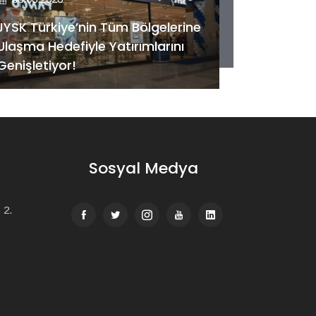
08.08.202
JYSK Türkiye’nin Tüm Bölgelerine
Ulaşma Hedefiyle Yatırımlarını
Kentsel 
Genişletiyor!
desteği: T
Sosyal Medya
 2.