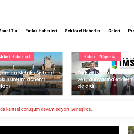
Sanal Tur
Emlak Haberleri
Sektörel Haberler
Galeri
Pr
Şirket Haberleri
Haber - Röportaj
cam'da Metriks Sistemi
Türkiye İMSAD COP31 sür
 akıllı üretim dönemi
ve iş dünyasına etkilerin
ladı
ele aldı
da kentsel dönüşüm devam ediyor! Güneşli'de...