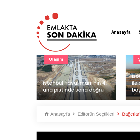
Anasayfa
Ulaşım
İzo
kiye'de
İstanbul Havalimanı'nın 4.
ile
ana pistinde sona doğru
baş
Anasayfa
Editörün Seçtikleri
Bağcılar'