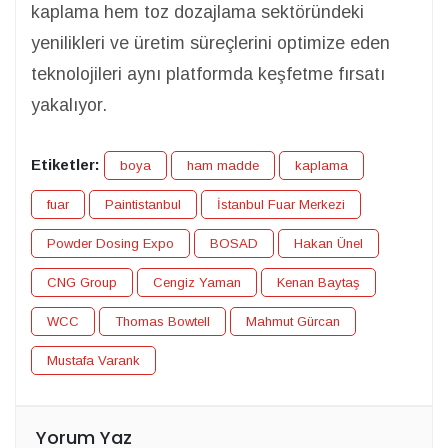
kaplama hem toz dozajlama sektöründeki
yenilikleri ve üretim süreçlerini optimize eden
teknolojileri aynı platformda keşfetme fırsatı
yakalıyor.
Etiketler:
boya
ham madde
kaplama
fuar
Paintistanbul
İstanbul Fuar Merkezi
Powder Dosing Expo
BOSAD
Hakan Ünel
CNG Group
Cengiz Yaman
Kenan Baytaş
WCC
Thomas Bowtell
Mahmut Gürcan
Mustafa Varank
Yorum Yaz