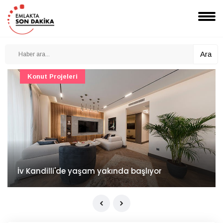
Ara
Konut Projeleri
İv Kandilli'de yaşam yakında başlıyor