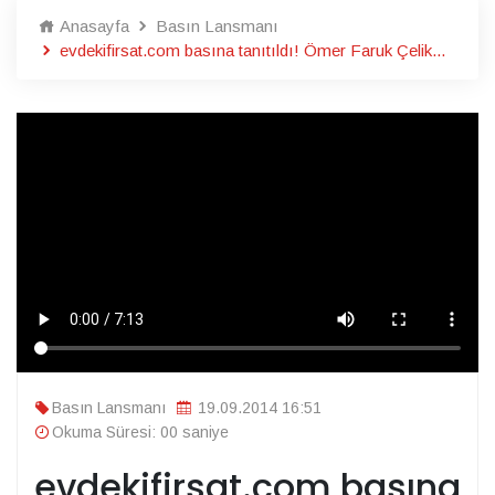
Anasayfa
Basın Lansmanı
evdekifirsat.com basına tanıtıldı! Ömer Faruk Çelik...
Basın Lansmanı
19.09.2014 16:51
Okuma Süresi: 00 saniye
evdekifirsat.com basına