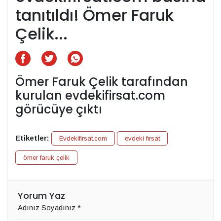
tanıtıldı! Ömer Faruk
Çelik...
Ömer Faruk Çelik tarafından
kurulan evdekifirsat.com
görücüye çıktı
Etiketler:
Evdekifirsat.com
evdeki fırsat
ömer faruk çelik
Yorum Yaz
Adınız Soyadınız
*