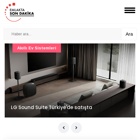
Ara
Akıllı Ev Sistemleri
LG Sound Suite Türkiye'de satışta