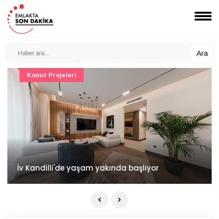
Ara
Konut Projeleri
İv Kandilli'de yaşam yakında başlıyor