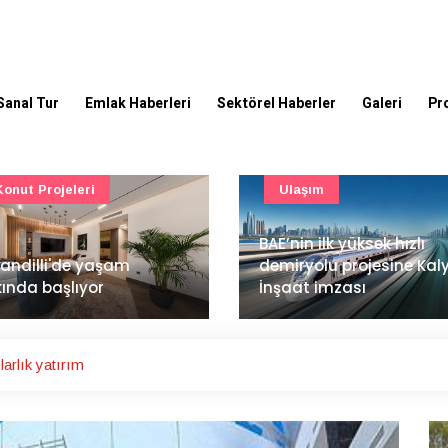
Sanal Tur
Emlak Haberleri
Sektörel Haberler
Galeri
Pr
Ulaşım
Güncel
’nin ilk yüksek hızlı
Mimarlık ve mühendislik
iryolu projesine Kalyon
projeleri e-PYS ile dijital
aat imzası
ortama taşınacak
arlık yatırım