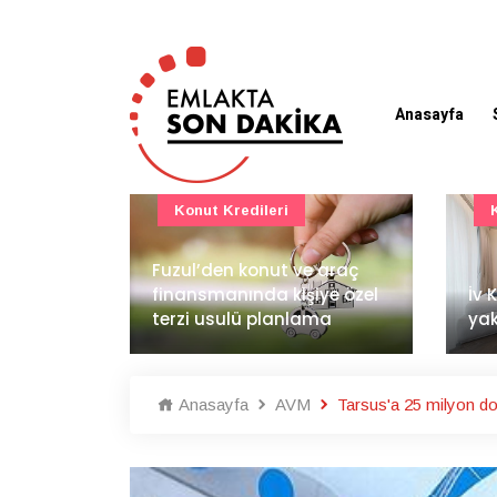
Anasayfa
Konut Projeleri
 araç
BAE
ye özel
İv Kandilli'de yaşam
dem
ma
yakında başlıyor
İnş
Anasayfa
AVM
Tarsus'a 25 milyon dol