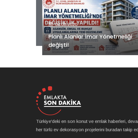
08.08.2026
etmeliği
Kiler GYO’dan Pendik Dolayoba
projesiyle ilgili önemli adım!
Türkiye'deki en son konut ve emlak haberleri, dev
her türlü ev dekorasyon projelerini buradan takip ede