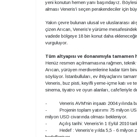
yeni konutun hemen yanı başındayız. Böylesin
alması Veneris'i seçen perakendeciler için büy
Yakın çevre bulunan ulusal ve uluslararası alış
çizen Arıcan, Veneris'e yürüme mesafesindeki
vadede bölgeye 18 bin konut daha ekleneceğini
vurguluyor.
Tüm altyapısı ve donanımıyla tamamen h
Henüz resmen açılmamasına rağmen, teknik ve 
Arıcan, yürüyen merdivenlerine kadar tüm bin
söylüyor. İstanbulluları, ev ihtiyaçlarını ta
Veneris, buz pisti, keyifli yeme-içme katı ve te
sinema, tiyatro ve oyun alanları, cafe'leriyle
- Veneris AVM'nin inşaatı 2004 yılında ba
- Projenin toplam yatırımı 75 milyon USD ;
milyon USD civarında olması bekleniyor.
- Açılış tarihi: Veneris'in 1 Eylül 2010 tari
- Hedef : Veneris'e yılda 5,5 - 6 milyon ziy
hedefleniyor.