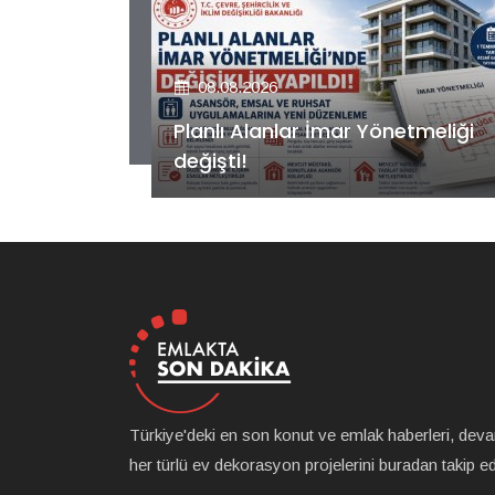
08.08.2026
etmeliği
Kiler GYO’dan Pendik Dolayoba
projesiyle ilgili önemli adım!
Türkiye'deki en son konut ve emlak haberleri, dev
her türlü ev dekorasyon projelerini buradan takip ede