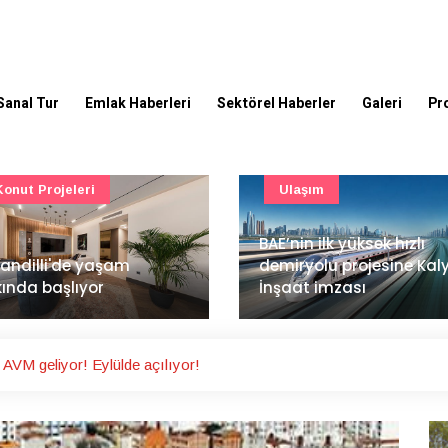
Sanal Tur
Emlak Haberleri
Sektörel Haberler
Galeri
Pr
Ulaşım
Güncel
’nin ilk yüksek hızlı
Mimarlık ve mühendislik
iryolu projesine Kalyon
projeleri e-PYS ile dijital
aat imzası
ortama taşınacak
AVM geliyor! Eylülde açılıyor!