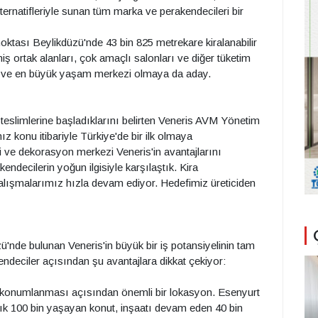
lternatifleriyle sunan tüm marka ve perakendecileri bir
noktası Beylikdüzü'nde 43 bin 825 metrekare kiralanabilir
ş ortak alanları, çok amaçlı salonları ve diğer tüketim
li ve en büyük yaşam merkezi olmaya da aday.
r teslimlerine başladıklarını belirten Veneris AVM Yönetim
 konu itibariyle Türkiye'de bir ilk olmaya
li ve dekorasyon merkezi Veneris'in avantajlarını
decilerin yoğun ilgisiyle karşılaştık. Kira
lışmalarımız hızla devam ediyor. Hedefimiz üreticiden
ü'nde bulunan Veneris'in büyük bir iş potansiyelinin tam
ndeciler açısından şu avantajlara dikkat çekiyor:
n konumlanması açısından önemli bir lokasyon. Esenyurt
şık 100 bin yaşayan konut, inşaatı devam eden 40 bin