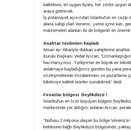
kalitelisini, en uygun fiyata, her zevke uygun a
araya getirecek.
İş potansiyeli açısından İstanbul'un en cazip 
alana sahip olan Veneris, yeme içme katı, geni
malzemeleri alanları ile de bölgenin en önem
Anahtar teslimleri başladı
Nisan ayı itibariyle dükkan sahiplerine anahta
Kurulu Başkanı Vedat Arıcan, “Uzmanlaştığımız
hazırlanıyoruz. Türkiye'nin en büyük ev teksti
anlatmaya başladığımız günden bu yana peraken
sözleşmelerinin imzalanması ve pazarlama ça
tüketiciye kaliteli ürünler sunabilmek” dedi.
Fırsatlar bölgesi Beylikdüzü !
İstanbul'un en hızlı büyüyen bölgesi Beylikdüz
merkezinde yer aldığını anlatan Arıcan, perake
“Nüfusu 2 milyona ulaşan bu bölge Veneris'i
beldesine bağlı Beylikdüzü bölgesinde, yakla