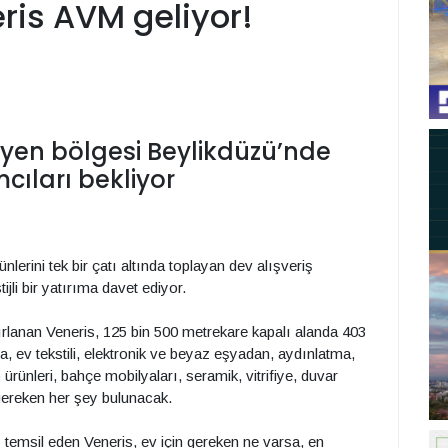
ris AVM geliyor!
üyen bölgesi Beylikdüzü’nde
mcıları bekliyor
ünlerini tek bir çatı altında toplayan dev alışveriş
ijli bir yatırıma davet ediyor.
lanan Veneris, 125 bin 500 metrekare kapalı alanda 403
, ev tekstili, elektronik ve beyaz eşyadan, aydınlatma,
ünleri, bahçe mobilyaları, seramik, vitrifiye, duvar
 gereken her şey bulunacak.
ı temsil eden Veneris, ev için gereken ne varsa, en