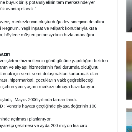
e büyük bir iş potansiyelinin tam merkezinde yer
ük avantaj olacak.”
veriş merkezlerinin oluşturduğu dev sinerjinin de altını
 Regnum, Yeşil İnşaat ve Milpark konutlarıyla kısa
, böylece müşteri potansiyelinin hızla artacağını
azır!
işletme hizmetlerinin günü gününe yapıldığını belirten
anın ve altyapı hizmetlerinin faal durumda olduğunu
mamlamak için semt semt dolaşmaktan kurtaracak olan
rası, hipermarketi, çocukların vakit geçirebileceği
 de şehrin yeni yaşam merkezi olmaya hazırlanıyor.
şladı, Mayıs 2006 yılında tamamlandı.
 Veneris hayata geçtiğinde piyasa değerinin 100
hinde açılması planlanıyor.
aretçi çekilmesi ve ayda 200 milyon lira ciro