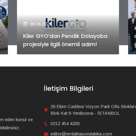
08.08.2026
Alya Merkezefendi Konutları'nın
anahtar teslim töreni
gerçekleştirildi!
İletişim Bilgileri
29 Ekim Caddesi Vizyon Park Ofis Blokları
Blok Kat:9 Yenibosna - İSTANBUL
am eden konut ve
0212 454 4200
bilirsiniz.
editor@emlaktasondakika.com