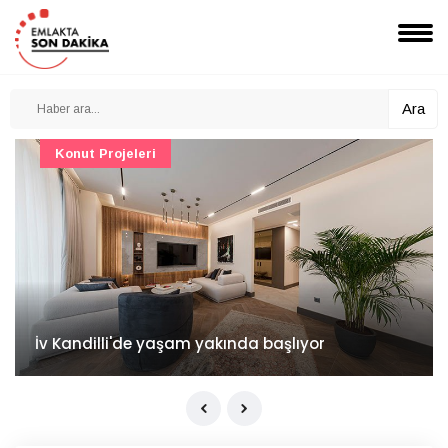
Ara
Konut Projeleri
İv Kandilli'de yaşam yakında başlıyor