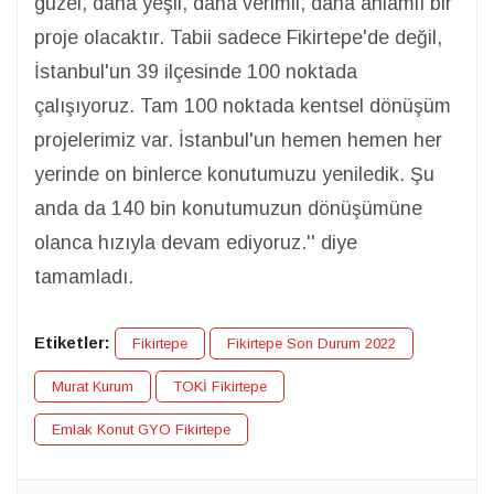
güzel, daha yeşil, daha verimli, daha anlamlı bir
proje olacaktır. Tabii sadece Fikirtepe'de değil,
İstanbul'un 39 ilçesinde 100 noktada
çalışıyoruz. Tam 100 noktada kentsel dönüşüm
projelerimiz var. İstanbul'un hemen hemen her
yerinde on binlerce konutumuzu yeniledik. Şu
anda da 140 bin konutumuzun dönüşümüne
olanca hızıyla devam ediyoruz.'' diye
tamamladı.
Etiketler:
Fikirtepe
Fikirtepe Son Durum 2022
Murat Kurum
TOKİ Fikirtepe
Emlak Konut GYO Fikirtepe