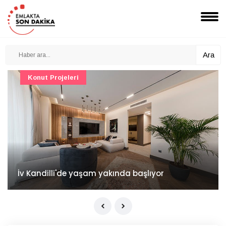
Ara
Konut Projeleri
İv Kandilli'de yaşam yakında başlıyor