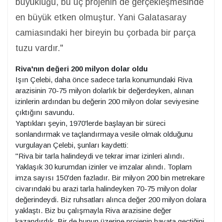
büyüklüğü, bu üç projenin de gerçekleşmesinde
en büyük etken olmuştur. Yani Galatasaray
camiasındaki her bireyin bu çorbada bir parça
tuzu vardır."
Riva'nın değeri 200 milyon dolar oldu
Işın Çelebi, daha önce sadece tarla konumundaki Riva
arazisinin 70-75 milyon dolarlık bir değerdeyken, alınan
izinlerin ardından bu değerin 200 milyon dolar seviyesine
çıktığını savundu.
Yaptıkları şeyin, 1970'lerde başlayan bir süreci
sonlandırmak ve taçlandırmaya vesile olmak olduğunu
vurgulayan Çelebi, şunları kaydetti:
"Riva bir tarla halindeydi ve tekrar imar izinleri alındı.
Yaklaşık 30 kurumdan izinler ve imzalar alındı. Toplam
imza sayısı 150'den fazladır. Bir milyon 200 bin metrekare
civarındaki bu arazi tarla halindeyken 70-75 milyon dolar
değerindeydi. Biz ruhsatları alınca değer 200 milyon dolara
yaklaştı. Biz bu çalışmayla Riva arazisine değer
kazandırdık. Bir de bunun üzerine projenin hayata geçtiğini,