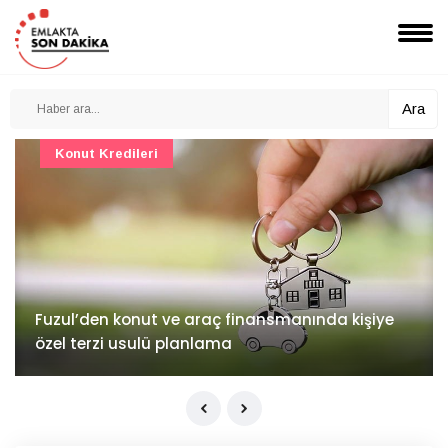
Ara
Konut Projeleri
İv Kandilli'de yaşam yakında başlıyor